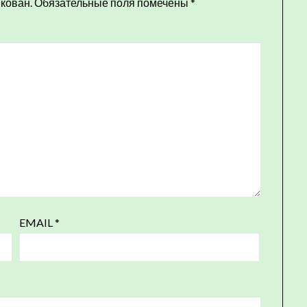
икован.
Обязательные поля помечены
*
EMAIL
*