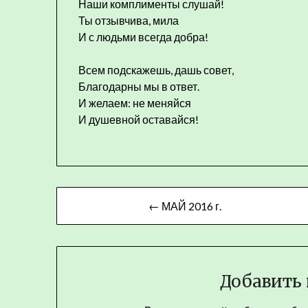
Наши комплименты слушай!
Ты отзывчива, мила
И с людьми всегда добра!
Всем подскажешь, дашь совет,
Благодарны мы в ответ.
И желаем: не меняйся
И душевной оставайся!
Навигация
← МАЙ 2016 г.
по
записям
Добавить